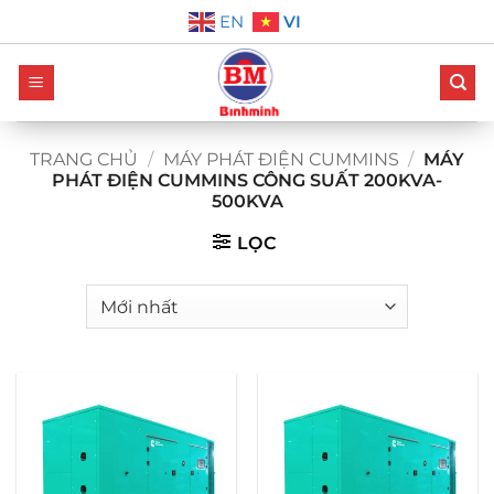
Bỏ
VI
EN
qua
nội
dung
TRANG CHỦ
/
MÁY PHÁT ĐIỆN CUMMINS
/
MÁY
PHÁT ĐIỆN CUMMINS CÔNG SUẤT 200KVA-
500KVA
LỌC