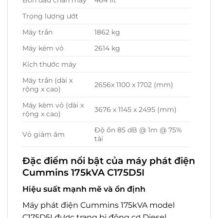
Bồn dầu chân máy
464 lít
Trọng lượng ướt
Máy trần
1862 kg
Máy kèm vỏ
2614 kg
Kích thước máy
Máy trần (dài x
2656x 1100 x 1702 (mm)
rộng x cao)
Máy kèm vỏ (dài x
3676 x 1145 x 2495 (mm)
rộng x cao)
Độ ồn 85 dB @ 1m @ 75%
Vỏ giảm âm
tải
Đặc điểm nổi bật của máy phát điện
Cummins 175kVA C175D5I
Hiệu suất mạnh mẽ và ổn định
Máy phát điện Cummins 175kVA model
C175D5I được trang bị động cơ Diesel