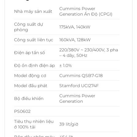
Cummins Power
Nhà máy sản xuất
Generation Ấn Độ (CPGI)
Công suất dự
175kVA, 140kW
phòng
Công suất liên tục
160kVA, 128kW
220/380V ~ 230/400V, 3 pha
Điện áp tần số
– 4 dây, 50Hz
Độ ổn định điện áp
± 1.0%
Model động cơ
Cummins QSB7-G18
Model đầu phát
Stamford UCI274F
Cummins Power
Bộ điều khiển
Generation
PS0602
Tiêu thụ nhiên liệu
39 lít/giờ
ở 100% tải