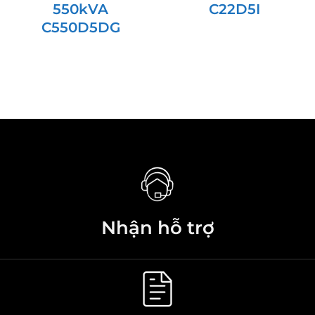
550kVA
C22D5I
C550D5DG
Nhận hỗ trợ