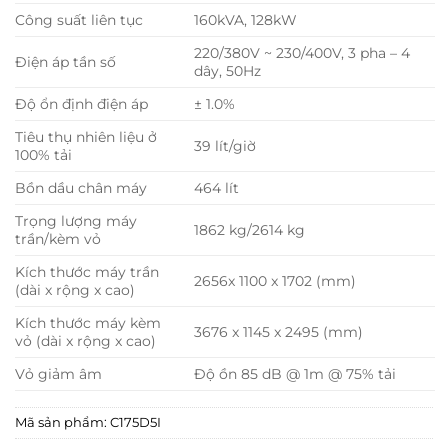
Công suất liên tục
160kVA, 128kW
220/380V ~ 230/400V, 3 pha – 4
Điện áp tần số
dây, 50Hz
Độ ổn định điện áp
± 1.0%
Tiêu thụ nhiên liệu ở
39 lít/giờ
100% tải
Bồn dầu chân máy
464 lít
Trọng lượng máy
1862 kg/2614 kg
trần/kèm vỏ
Kích thước máy trần
2656x 1100 x 1702 (mm)
(dài x rộng x cao)
Kích thước máy kèm
3676 x 1145 x 2495 (mm)
vỏ (dài x rộng x cao)
Vỏ giảm âm
Độ ồn 85 dB @ 1m @ 75% tải
Mã sản phẩm:
C175D5I