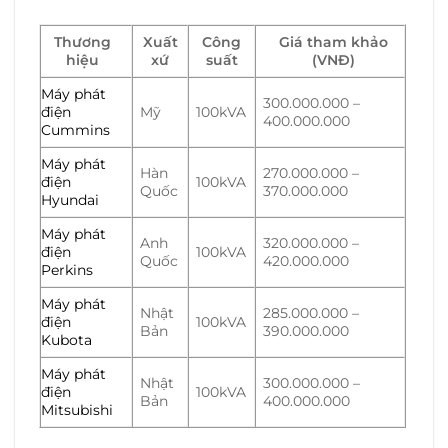
Thương
Xuất
Công
Giá tham khảo
hiệu
xứ
suất
(VNĐ)
Máy phát
300.000.000 –
điện
Mỹ
100kVA
400.000.000
Cummins
Máy phát
Hàn
270.000.000 –
điện
100kVA
Quốc
370.000.000
Hyundai
Máy phát
Anh
320.000.000 –
điện
100kVA
Quốc
420.000.000
Perkins
Máy phát
Nhật
285.000.000 –
điện
100kVA
Bản
390.000.000
Kubota
Máy phát
Nhật
300.000.000 –
điện
100kVA
Bản
400.000.000
Mitsubishi