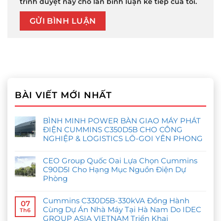
trình duyệt này cho lần bình luận kế tiếp của tôi.
BÀI VIẾT MỚI NHẤT
BÌNH MINH POWER BÀN GIAO MÁY PHÁT
ĐIỆN CUMMINS C350D5B CHO CÔNG
NGHIỆP & LOGISTICS LŌ-GOI YÊN PHONG
Không
có
CEO Group Quốc Oai Lựa Chọn Cummins
bình
luận
C90D5I Cho Hạng Mục Nguồn Điện Dự
ở
Phòng
BÌNH
MINH
Không
POWER
có
BÀN
Cummins C330D5B-330kVA Đồng Hành
bình
GIAO
07
luận
MÁY
Cùng Dự Án Nhà Máy Tại Hà Nam Do IDEC
Th6
ở
PHÁT
GROUP ASIA VIETNAM Triển Khai
CEO
ĐIỆN