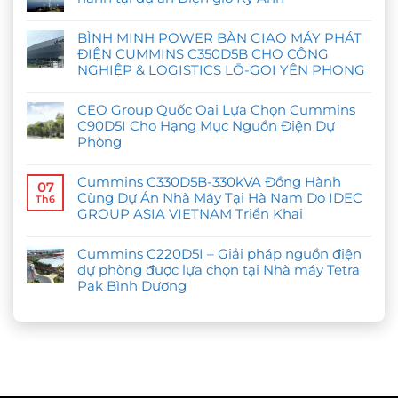
Không
có
BÌNH MINH POWER BÀN GIAO MÁY PHÁT
bình
luận
ĐIỆN CUMMINS C350D5B CHO CÔNG
ở
NGHIỆP & LOGISTICS LŌ-GOI YÊN PHONG
Cummins
C550D5
Không
–
có
Đáp
CEO Group Quốc Oai Lựa Chọn Cummins
bình
ứng
luận
yêu
C90D5I Cho Hạng Mục Nguồn Điện Dự
ở
cầu
Phòng
BÌNH
vận
MINH
hành
Không
POWER
tại
có
BÀN
dự
Cummins C330D5B-330kVA Đồng Hành
bình
GIAO
07
án
luận
MÁY
Cùng Dự Án Nhà Máy Tại Hà Nam Do IDEC
Điện
Th6
ở
PHÁT
gió
GROUP ASIA VIETNAM Triển Khai
CEO
ĐIỆN
Kỳ
Group
CUMMINS
Anh
Không
Quốc
C350D5B
có
Oai
CHO
Cummins C220D5I – Giải pháp nguồn điện
bình
Lựa
CÔNG
luận
Chọn
dự phòng được lựa chọn tại Nhà máy Tetra
NGHIỆP
ở
Cummins
&
Pak Bình Dương
Cummins
C90D5I
LOGISTICS
C330D5B-
Cho
LŌ-
Không
330kVA
Hạng
GOI
có
Đồng
Mục
YÊN
bình
Hành
Nguồn
PHONG
luận
Cùng
Điện
ở
Dự
Dự
Cummins
Án
Phòng
C220D5I
Nhà
–
Máy
Giải
Tại