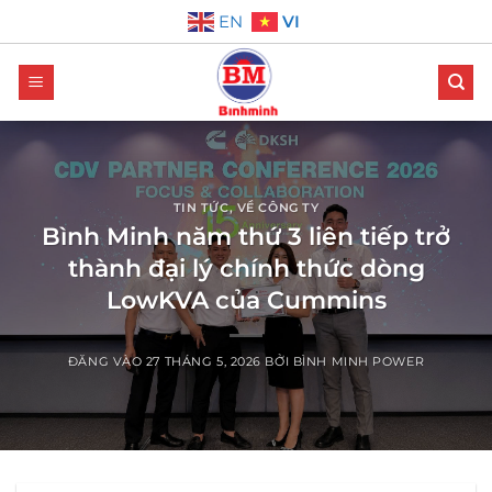
Bỏ
VI
EN
qua
nội
dung
TIN TỨC
,
VỀ CÔNG TY
Bình Minh năm thứ 3 liên tiếp trở
thành đại lý chính thức dòng
LowKVA của Cummins
ĐĂNG VÀO
27 THÁNG 5, 2026
BỞI
BÌNH MINH POWER