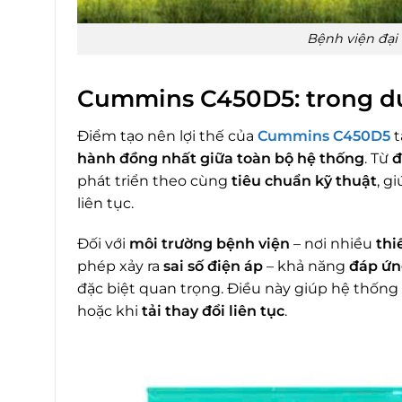
Bệnh viện đại
Cummins C450D5: trong dự
Điểm tạo nên lợi thế của
Cummins C450D5
t
hành đồng nhất giữa toàn bộ hệ thống
. Từ
đ
phát triển theo cùng
tiêu chuẩn kỹ thuật
, g
liên tục.
Đối với
môi trường bệnh viện
– nơi nhiều
thiế
phép xảy ra
sai số điện áp
– khả năng
đáp ứn
đặc biệt quan trọng. Điều này giúp hệ thốn
hoặc khi
tải thay đổi liên tục
.