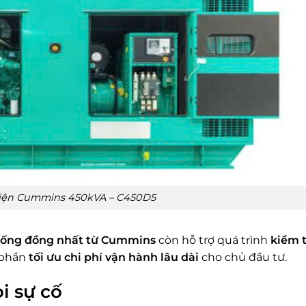
iện Cummins 450kVA – C450D5
hống đồng nhất từ Cummins
còn hỗ trợ quá trình
kiểm t
 phần
tối ưu chi phí vận hành lâu dài
cho chủ đầu tư.
i sự cố