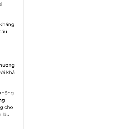
i
 khẳng
 cầu
thương
với khả
 không
ng
ng cho
 lâu