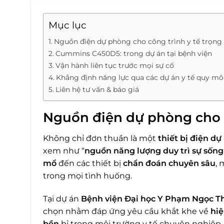
Mục lục
Nguồn điện dự phòng cho công trình y tế trọng
Cummins C450D5: trong dự án tại bệnh viện
Vận hành liên tục trước mọi sự cố
Khẳng định năng lực qua các dự án y tế quy mô
Liên hệ tư vấn & báo giá
Nguồn điện dự phòng cho c
Không chỉ đơn thuần là một
thiết bị điện d
xem như “
nguồn năng lượng duy trì sự sống
mổ
đến các thiết bị
chẩn đoán chuyên sâu
,
trong mọi tình huống.
Tại dự án
Bệnh viện Đại học Y Phạm Ngọc T
chọn nhằm đáp ứng yêu cầu khắt khe về
hiệ
bền
bỉ trong môi trường y tế chuyên nghiệp.