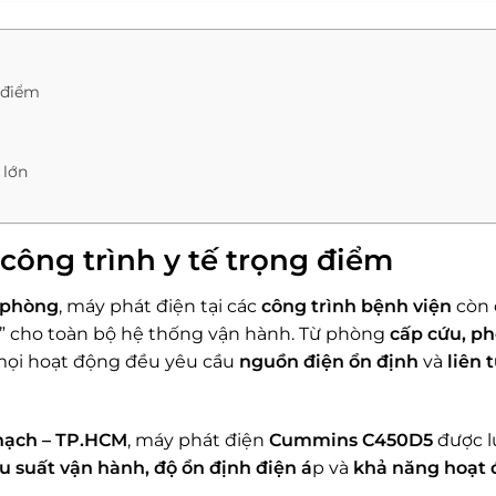
 điểm
 lớn
ông trình y tế trọng điểm
ự phòng
, máy phát điện tại các
công trình bệnh viện
còn 
” cho toàn bộ hệ thống vận hành. Từ phòng
cấp cứu, p
 mọi hoạt động đều yêu cầu
nguồn điện ổn định
và
liên 
hạch – TP.HCM
, máy phát điện
Cummins C450D5
được l
u suất
vận hành, độ ổn định điện á
p và
khả năng hoạt