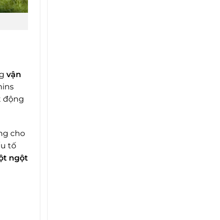
máy
Tetra
Pak
Bình
Dương
ng
vận
ins
t động
ng cho
u tố
ột ngột