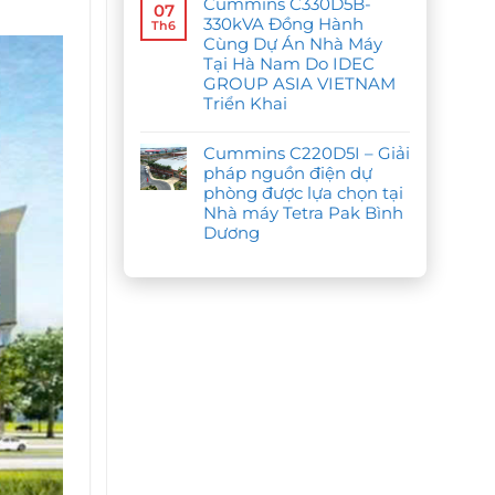
Cummins C330D5B-
bình
07
PHÁT
luận
330kVA Đồng Hành
ĐIỆN
Th6
ở
CUMMINS
Cùng Dự Án Nhà Máy
CEO
C350D5B
Group
Tại Hà Nam Do IDEC
CHO
Quốc
CÔNG
GROUP ASIA VIETNAM
Oai
NGHIỆP
Lựa
Triển Khai
&
Chọn
LOGISTICS
Cummins
Không
LŌ-
C90D5I
có
GOI
Cho
Cummins C220D5I – Giải
bình
YÊN
Hạng
luận
pháp nguồn điện dự
PHONG
Mục
ở
Nguồn
phòng được lựa chọn tại
Cummins
Điện
C330D5B-
Nhà máy Tetra Pak Bình
Dự
330kVA
Phòng
Dương
Đồng
Hành
Không
Cùng
có
Dự
bình
Án
luận
Nhà
ở
Máy
Cummins
Tại
C220D5I
Hà
–
Nam
Giải
Do
pháp
IDEC
nguồn
GROUP
điện
ASIA
dự
VIETNAM
phòng
Triển
được
Khai
lựa
chọn
tại
Nhà