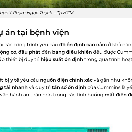
 học Y Phạm Ngọc Thạch – Tp.HCM
 án tại bệnh viện
ại các công trình yêu cầu
độ ổn định cao
nằm ở khả nă
ộng cơ
,
đầu phát
đến
bảng điều khiển
đều được Cumm
iúp thiết bị duy trì
hiệu suất ổn định
trong quá trình hoạ
t bị y tế
yêu cầu
nguồn điện chính xác
và gần như khô
g tải nhanh
và duy trì
tần số ổn định
của Cummins là yế
g vận hành an toàn hơn trong các tình huống
mất điện đ