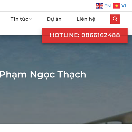
VI
EN
Tin tức
Dự án
Liên hệ
HOTLINE: 0866162488
Y Phạm Ngọc Thạch