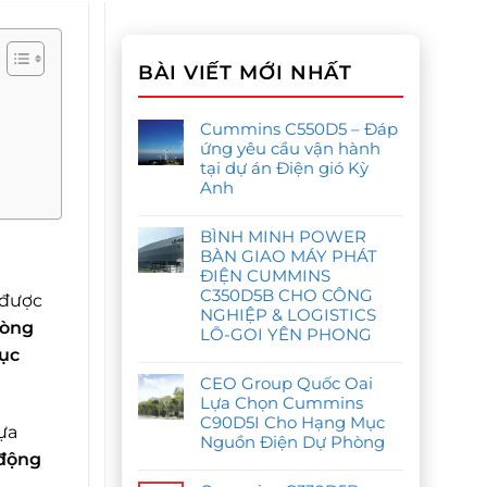
BÀI VIẾT MỚI NHẤT
Cummins C550D5 – Đáp
ứng yêu cầu vận hành
tại dự án Điện gió Kỳ
Anh
Không
có
BÌNH MINH POWER
bình
luận
BÀN GIAO MÁY PHÁT
ở
ĐIỆN CUMMINS
Cummins
C550D5
C350D5B CHO CÔNG
được
–
NGHIỆP & LOGISTICS
Đáp
hòng
ứng
LŌ-GOI YÊN PHONG
yêu
tục
cầu
Không
vận
có
hành
CEO Group Quốc Oai
bình
tại
luận
Lựa Chọn Cummins
dự
ở
án
C90D5I Cho Hạng Mục
BÌNH
ựa
Điện
MINH
Nguồn Điện Dự Phòng
gió
POWER
 động
Kỳ
BÀN
Không
Anh
GIAO
có
MÁY