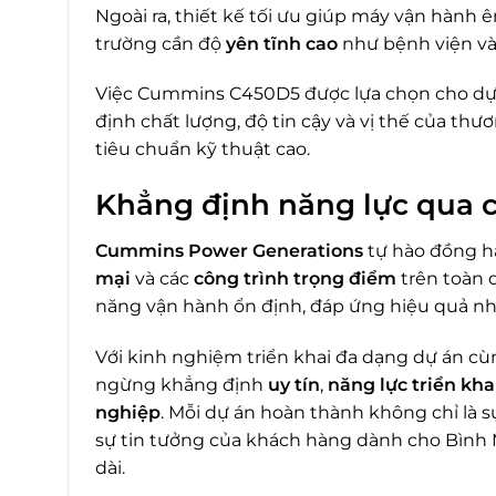
Ngoài ra, thiết kế tối ưu giúp máy vận hành ê
trường cần độ
yên tĩnh cao
như bệnh viện và 
Việc Cummins C450D5 được lựa chọn cho dự
định chất lượng, độ tin cậy và vị thế của t
tiêu chuẩn kỹ thuật cao.
Khẳng định năng lực qua c
Cummins Power Generations
tự hào đồng 
mại
và các
công trình trọng điểm
trên toàn 
năng vận hành ổn định, đáp ứng hiệu quả nh
Với kinh nghiệm triển khai đa dạng dự án c
ngừng khẳng định
uy tín
,
năng lực triển kha
nghiệp
. Mỗi dự án hoàn thành không chỉ là
sự tin tưởng của khách hàng dành cho Bình 
dài.