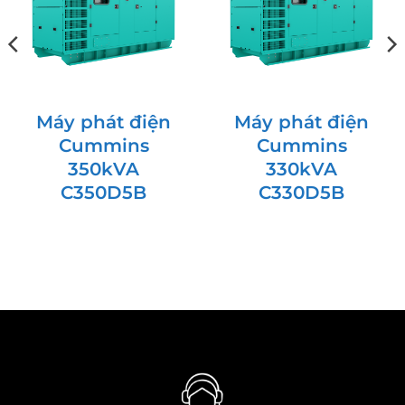
Máy phát điện
Máy phát điện
Cummins
Cummins
350kVA
330kVA
C350D5B
C330D5B