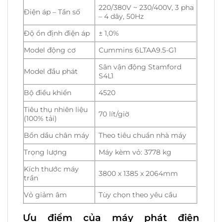
220/380V ~ 230/400V, 3 pha
Điện áp – Tần số
– 4 dây, 50Hz
Độ ổn định điện áp
± 1,0%
Model động cơ
Cummins 6LTAA9.5-G1
Sân vận động Stamford
Model đầu phát
S4L1
Bộ điều khiển
4520
Tiêu thụ nhiên liệu
70 lít/giờ
(100% tải)
Bồn dầu chân máy
Theo tiêu chuẩn nhà máy
Trọng lượng
Máy kèm vỏ: 3778 kg
Kích thước máy
3800 x 1385 x 2064mm
trần
Vỏ giảm âm
Tùy chọn theo yêu cầu
Ưu điểm của máy phát điện