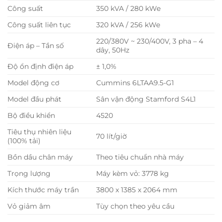
Công suất
350 kVA / 280 kWe
Công suất liên tục
320 kVA / 256 kWe
220/380V ~ 230/400V, 3 pha – 4
Điện áp – Tần số
dây, 50Hz
Độ ổn định điện áp
± 1,0%
Model động cơ
Cummins 6LTAA9.5-G1
Model đầu phát
Sân vận động Stamford S4L1
Bộ điều khiển
4520
Tiêu thụ nhiên liệu
70 lít/giờ
(100% tải)
Bồn dầu chân máy
Theo tiêu chuẩn nhà máy
Trọng lượng
Máy kèm vỏ: 3778 kg
Kích thước máy trần
3800 x 1385 x 2064 mm
Vỏ giảm âm
Tùy chọn theo yêu cầu